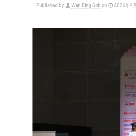
Published by
Wan Bing Goh
on
2026年4