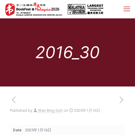
2016_30
Published by
Wan Bing Goh
on
2025年1月16日
Date
2025年1月16日