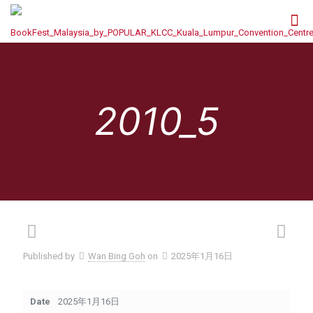
2010_5
Published by
Wan Bing Goh
on
2025年1月16日
Date
2025年1月16日