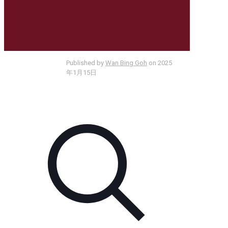
Published by
Wan Bing Goh
on
2025
年1月15日