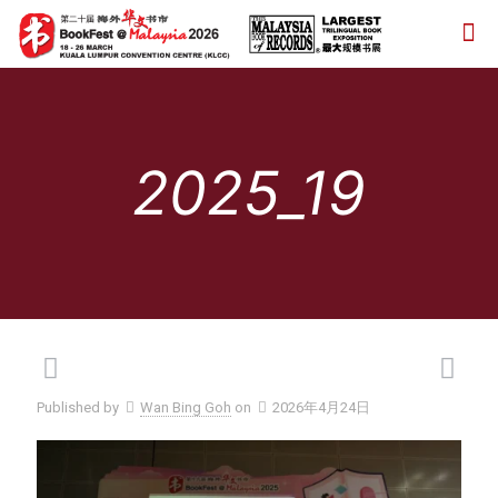
2025_19
Published by
Wan Bing Goh
on
2026年4月24日