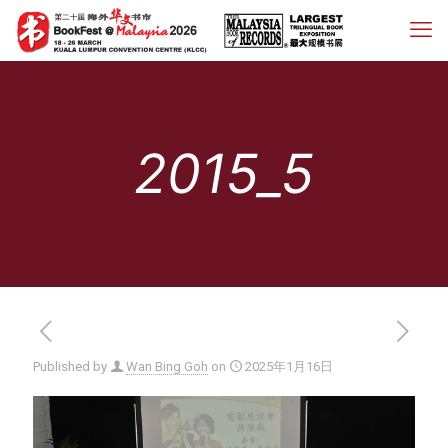
2015_5
Published by
Wan Bing Goh
on
2025年1月16日