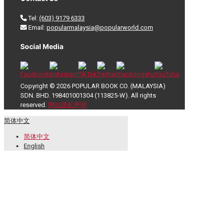
Tel:
(603) 9179 6333
Email:
popularmalaysia@popularworld.com
Social Media
Copyright © 2026 POPULAR BOOK CO. (MALAYSIA)
SDN. BHD. 198401001304 (113825-W). All rights
reserved.
网站隐私声明
简体中文
简体中文
English