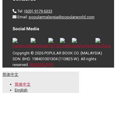
Tel:
(603) 9179 6333
Email:
popularmalaysia@popularworld.com
Social Media
Copyright © 2026 POPULAR BOOK CO. (MALAYSIA)
SDN. BHD. 198401001304 (113825-W). All rights
reserved.
网站隐私声明
简体中文
简体中文
English