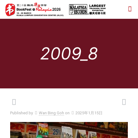
2009_8
Published by
Wan Bing Goh
on
2025年1月15日