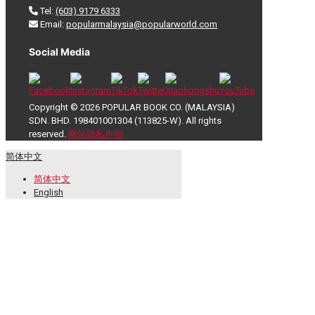
Tel:
(603) 9179 6333
Email:
popularmalaysia@popularworld.com
Social Media
Copyright © 2026 POPULAR BOOK CO. (MALAYSIA)
SDN. BHD. 198401001304 (113825-W). All rights
reserved.
网站隐私声明
简体中文
简体中文
English